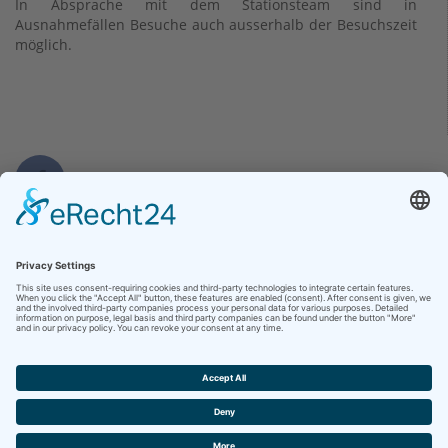
In Absprache mit dem Stationsteam sind in
Ausnahmefällen Besuche auch ausserhalb der Besuchszeit
möglich.
Kontakt
Herz-Kreislauf-Zentrum
Klinikum Hersfeld-Rotenburg GmbH
Heinz-Meise-Straï¿½e 100
36199 Rotenburg a. d. Fulda
Telefon +49 (6623) 88-0
Telefax +49 (6623) 88-7020
Kontakt