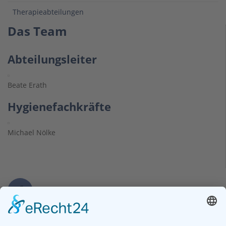
Therapieabteilungen
Das Team
Abteilungsleiter
Beate Erath
Hygienefachkräfte
Michael Nölke