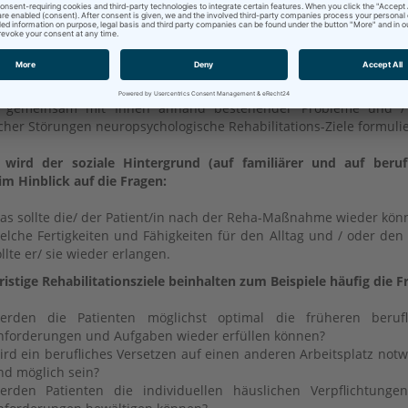
ve Störungen ohne Hirnverletzungen
forme Störungen
schluss der Problemanalyse und der neuropsychologischen Diag
ach der Rückmeldung der Untersuchungsergebnisse an die Pati
 gemeinsam mit Ihnen anhand bestehender Probleme und /
cher Störungen neuropsychologische Rehabilitations-Ziele formulie
 wird der soziale Hintergrund (auf familiärer und auf beruf
im Hinblick auf die Fragen:
as sollte die/ der Patient/in nach der Reha-Maßnahme wieder kön
elche Fertigkeiten und Fähigkeiten für den Alltag und / oder den
llte er/ sie wieder erlangen.
ristige Rehabilitationsziele beinhalten zum Beispiele häufig die F
erden die Patienten möglichst optimal die früheren berufl
nforderungen und Aufgaben wieder erfüllen können?
ird ein berufliches Versetzen auf einen anderen Arbeitsplatz not
nd möglich sein?
erden Patienten die individuellen häuslichen Verpflichtunge