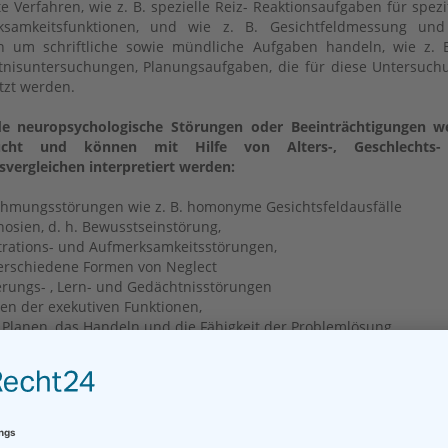
te Verfahren, wie z. B. spezielle Reiz- Reaktionsaufgaben für spezi
ksamkeitsfunktionen, und wie z. B. Gesichtfeldmessung un
 um schriftliche sowie mündliche Aufgaben handeln, wie z. B
nisuntersuchungen, Planungsaufgaben, die für diese Untersuc
tzt werden.
de neuropsychologische Störungen oder Beeinträchtigungen w
ucht und können mit Hilfe von Alters-, Geschlechts
svergleichen interpretiert werden:
mungsstörungen wie z. B. homonyme Gesichtsfeldausfälle
osien, d. h. Bewusstseinstörung,
rations- und Aufmerksamkeitsstörungen,
erschiedene Formen von Neglect
erungs- , Lern- und Gedächtnisstörungen
en der exekutiven Funktionen,
 Planen, das Handeln und die Fähigkeit der Problemlösung
eine intellektuelle Fähigkeiten u. a. Rechen-, Lese
fertigkeiten
ichkeitsdiagnostik sowie Diagnostik der Psyche
itsverarbeitungsprobleme
che Störungen bei erworbener Hirnschädigung,
B. Anpassungsstörungen, Angststörungen und/ oder Depression u. 