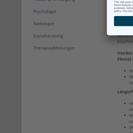
Affekti
Psychologie
Somato
Nach Ab
Radiologie
sowie n
werden
Sozialberatung
psychis
Therapieabteilungen
Hierbei
Ebene) 
W
W
so
Längerf
W
A
W
u
W