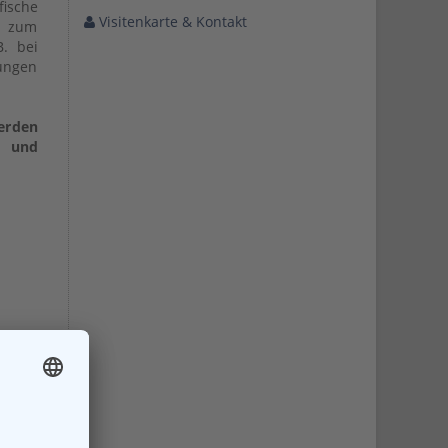
fische
Visitenkarte & Kontakt
d zum
. bei
hungen
erden
- und
- und
w.