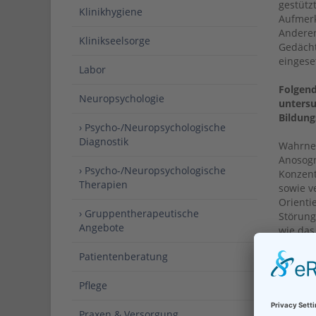
gestütz
Klinikhygiene
Aufmer
Anderen
Klinikseelsorge
Gedächt
eingese
Labor
Folgen
Neuropsychologie
unters
Bildung
› Psycho-/Neuropsychologische
Diagnostik
Wahrneh
Anosogn
› Psycho-/Neuropsychologische
Konzent
Therapien
sowie v
Orienti
› Gruppentherapeutische
Störung
Angebote
wie das
Allgem
Patientenberatung
Schreib
Persönl
Pflege
Krankhe
Psychis
Praxen & Versorgung
wie z. 