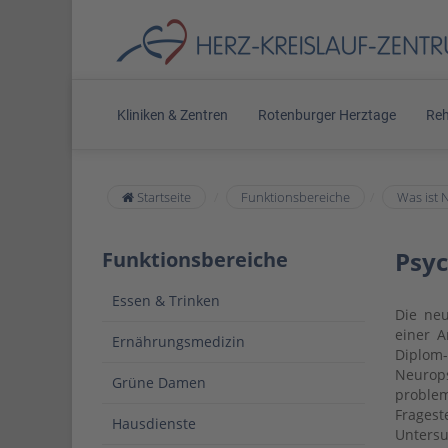
Kliniken & Zentren
Rotenburger Herztage
Reh
Startseite
Funktionsbereiche
Was ist 
Psyc
Funktionsbereiche
Essen & Trinken
Die ne
einer A
Ernährungsmedizin
Diplom
Neurop
Grüne Damen
problem
Frages
Hausdienste
Untersu