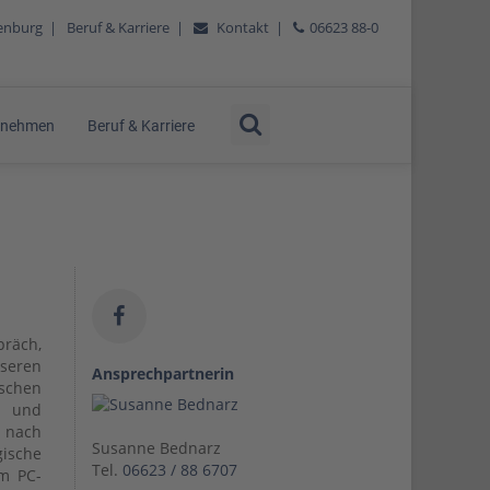
tenburg
|
Beruf & Karriere
|
Kontakt
|
06623 88-0
rnehmen
Beruf & Karriere
räch,
seren
Ansprechpartnerin
schen
t und
e nach
Susanne Bednarz
ische
Tel.
06623 / 88 6707
um PC-