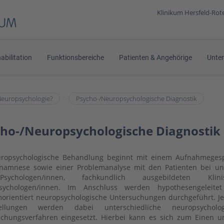
Klinikum Hersfeld-Ro
abilitation
Funktionsbereiche
Patienten & Angehörige
Unte
Neuropsychologie?
Psycho-/Neuropsychologische Diagnostik
ho-/Neuropsychologische Diagnostik
uropsychologische Behandlung beginnt mit einem Aufnahmegesp
namnese sowie einer Problemanalyse mit den Patienten bei un
-Psychologen/innen, fachkundlich ausgebildeten Klini
sychologen/innen. Im Anschluss werden hypothesengeleite
orientiert neuropsychologische Untersuchungen durchgeführt. J
tellungen werden dabei unterschiedliche neuropsycholog
chungsverfahren eingesetzt. Hierbei kann es sich zum Einen 