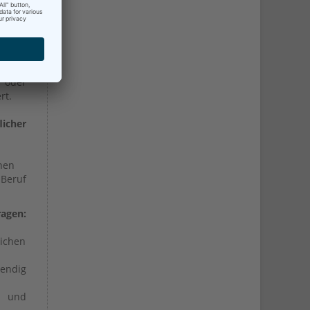
nostik
enten
 oder
rt.
licher
nen
 Beruf
ragen:
ichen
wendig
n und