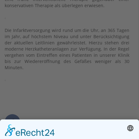
konservativen Therapie als überlegen erwiesen.
Die Infarktversorgung wird rund um die Uhr, an 365 Tagen
im Jahr, auf höchstem Niveau und unter Berücksichtigung
der aktuellen Leitlinien gewährleistet. Hierzu stehen drei
moderne Herzkatheteranlagen zur Verfügung. In der Regel
vergehen vom Eintreffen eines Patienten in unserer Klinik
bis zur Wiedereröffnung des Gefäßes weniger als 30
Minuten.