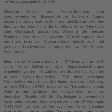
im Versorgungsgebiet der LAD.
Klinische Zeichen des Myokardinfarktes sind
typischerweise ein Engegefühl im Brustkorb (Angina
pectoris) und/oder Luftnot. Die meist plötzlich auftretenden
Beschwerden können in die Schultern, Arme, Unterkiefer
oder Oberbauch ausstrahlen. Während die meisten
Patienten von einem „massiven Vernichtungsschmerz“
berichten, kann der Myokardinfarkt jedoch auch mit
geringen Beschwerden einhergehen (ca. 25 % aller
Herzinfarkte).
Beim akuten Myokardinfarkt (mit ST-Hebungen im EKG)
sollte ohne Zeitverlust eine Reperfusionstherapie
eingeleitet werden. In zahlreichen Studien hat sich die
primäre Koronarintervention (PCI) einer alleinigen
Thrombolysetherapie als überlegen erwiesen. Die sog.
primäre PCI beim STEMI ist daher als Therapie der ersten
Wahl in den Leitlinien der europäischen und der
deutschen Gesellschaft für Kardiologie implementiert.
Auch beim akuten Koronarsyndrom ohne ST-Hebungen
(NSTE-ACS) hat sich bei Vorliegen von Risikomerkmalen
eine frühe interventionelle Therapie gegenüber einer