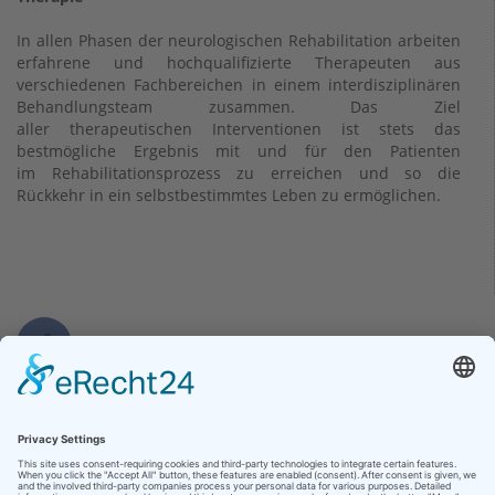
In allen Phasen der neurologischen Rehabilitation arbeiten
erfahrene und hochqualifizierte Therapeuten aus
verschiedenen Fachbereichen in einem interdisziplinären
Behandlungsteam zusammen. Das Ziel
aller therapeutischen Interventionen ist stets das
bestmögliche Ergebnis mit und für den Patienten
im Rehabilitationsprozess zu erreichen und so die
Rückkehr in ein selbstbestimmtes Leben zu ermöglichen.
Kontakt
Herz-Kreislauf-Zentrum