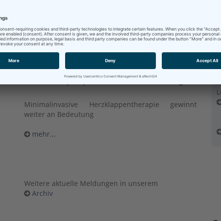
Stellungnahme der Geschäftsführung der Klinikum
Bad Hersfeld GmbH zu der Berichterstattung "Mehr
Tempo für die Zukunft des HKZ"
mehr...
D
1
300. MitraClip-Implantation im HKZ Rotenburg
H
L
Minimalinvasive Herzklappentherapie gewinnt
weiter an Bedeutung
mehr...
Weitere aktuelle Meldungen in unserem
Archiv