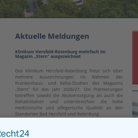
Aktuelle Meldungen
Klinikum Hersfeld-Rotenburg mehrfach im
Magazin „Stern“ ausgezeichnet
Das Klinikum Hersfeld-Rotenburg freut sich über
mehrere Auszeichnungen im Rahmen der
Krankenhaus- und Reha-Studien des Magazins
„Stern“ für das Jahr 2026/27. Die Prämierungen
betreffen sowohl die Akutversorgung als auch die
Rehabilitation und unterstreichen die hohe
medizinische und pflegerische Qualität an den
Standorten Bad Hersfeld und Rotenburg.
mehr...
Mehr Tempo für die Zukunft des HKZ