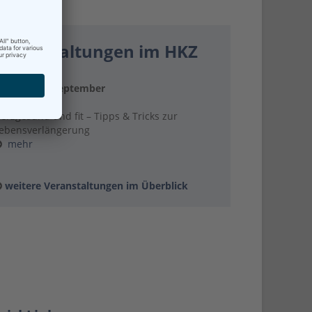
Veranstaltungen im HKZ
ienstag, 8. September
6:00 Uhr
erzgesund und fit – Tipps & Tricks zur
ebensverlängerung
mehr
weitere Veranstaltungen im Überblick