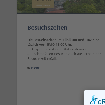
Besuchszeiten
Die Besuchszeiten im Klinikum und HKZ sind
täglich von 15:00-18:00 Uhr.
In Absprache mit dem Stationsteam sind in
Ausnahmefällen Besuche auch ausserhalb der
Besuchszeit möglich.
mehr...