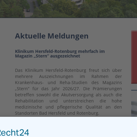
Aktuelle Meldungen
Klinikum Hersfeld-Rotenburg mehrfach im
Magazin „Stern“ ausgezeichnet
Das Klinikum Hersfeld-Rotenburg freut sich über
mehrere Auszeichnungen im Rahmen der
Krankenhaus- und Reha-Studien des Magazins
„Stern“ für das Jahr 2026/27. Die Prämierungen
betreffen sowohl die Akutversorgung als auch die
Rehabilitation und unterstreichen die hohe
medizinische und pflegerische Qualität an den
Standorten Bad Hersfeld und Rotenburg.
mehr...
Mehr Tempo für die Zukunft des HKZ