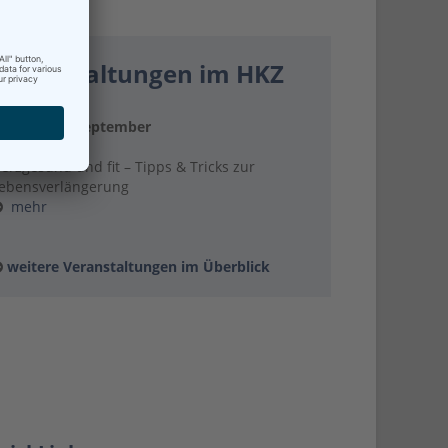
Veranstaltungen im HKZ
ienstag, 8. September
6:00 Uhr
erzgesund und fit – Tipps & Tricks zur
ebensverlängerung
mehr
weitere Veranstaltungen im Überblick