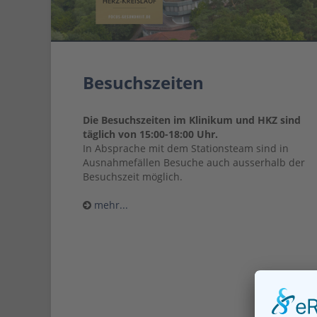
Besuchszeiten
Die Besuchszeiten im Klinikum und HKZ sind
täglich von 15:00-18:00 Uhr.
In Absprache mit dem Stationsteam sind in
Ausnahmefällen Besuche auch ausserhalb der
Besuchszeit möglich.
mehr...