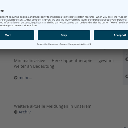
Stellungnahme der Geschäftsführung der Klinikum
Bad Hersfeld GmbH zu der Berichterstattung "Mehr
Tempo für die Zukunft des HKZ"
mehr...
D
1
300. MitraClip-Implantation im HKZ Rotenburg
H
L
Minimalinvasive Herzklappentherapie gewinnt
weiter an Bedeutung
mehr...
Weitere aktuelle Meldungen in unserem
Archiv